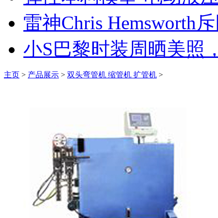
雷神Chris Hemswort
小S巴黎时装周晒美照
主页
>
产品展示
>
双头弯管机 缩管机 扩管机
>