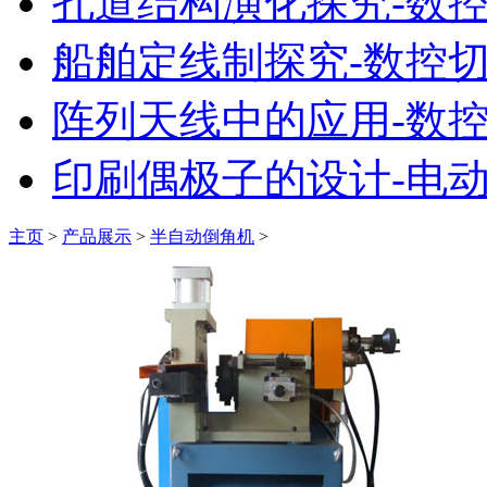
孔道结构演化探究-数
船舶定线制探究-数控
阵列天线中的应用-数
印刷偶极子的设计-电
主页
>
产品展示
>
半自动倒角机
>