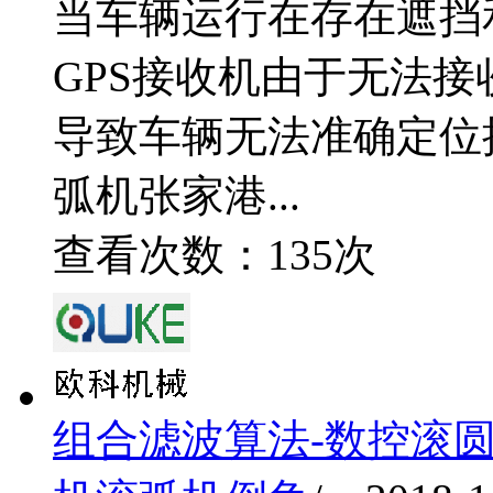
当车辆运行在存在遮挡
GPS接收机由于无法接
导致车辆无法准确定位
弧机张家港...
查看次数：135次
组合滤波算法-数控滚