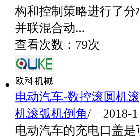
构和控制策略进行了分
并联混合动...
查看次数：79次
电动汽车-数控滚圆机
机滚弧机倒角
/ 2018-1
电动汽车的充电口盖是