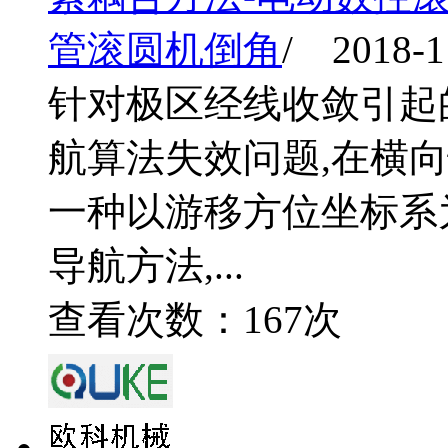
管滚圆机倒角
/ 2018-1
针对极区经线收敛引起
航算法失效问题,在横
一种以游移方位坐标系
导航方法,...
查看次数：167次