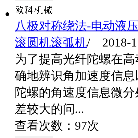
八极对称绕法-电动液
滚圆机滚弧机
/ 2018-1
为了提高光纤陀螺在高
确地辨识角加速度信息
陀螺的角速度信息微分
差较大的问...
查看次数：97次