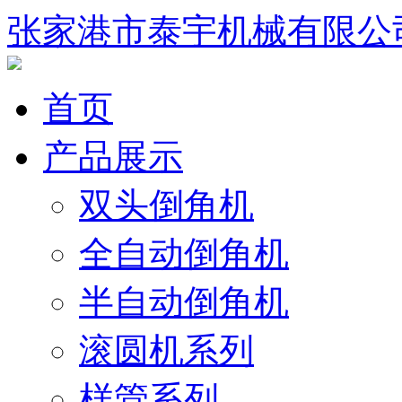
张家港市泰宇机械有限公
首页
产品展示
双头倒角机
全自动倒角机
半自动倒角机
滚圆机系列
样管系列