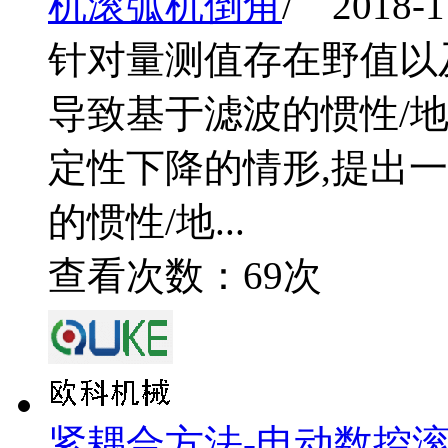
机滚弧机倒角
/ 2018-1
针对量测值存在野值以
导致基于滤波的惯性/
定性下降的情形,提出
的惯性/地...
查看次数：69次
紧耦合方法-电动数控