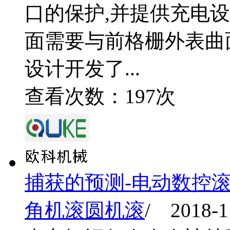
口的保护,并提供充电
面需要与前格栅外表曲
设计开发了...
查看次数：197次
捕获的预测-电动数控
角机滚圆机滚
/ 2018-1