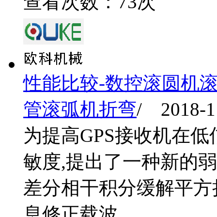
查看次数：73次
性能比较-数控滚圆机
管滚弧机折弯
/ 2018-1
为提高GPS接收机在
敏度,提出了一种新的
差分相干积分缓解平方
息修正载波...