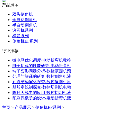
产品展示
双头倒角机
全自动倒角机
半自动倒角机
滚圆机系列
样管系列
倒角机EF系列
行业推荐
微电网优化调度-电动折弯机数控
电子负载的性能研究-电动折弯机
端子变形问题分析-数控滚圆机滚
处理与解译的研究-数控倒角机液
孔道结构演化探究-数控滚圆机滚
船舶定线制探究-数控切割机电动
阵列天线中的应用-数控切割机液
印刷偶极子的设计-电动折弯机液
主页
>
产品展示
>
倒角机EF系列
>