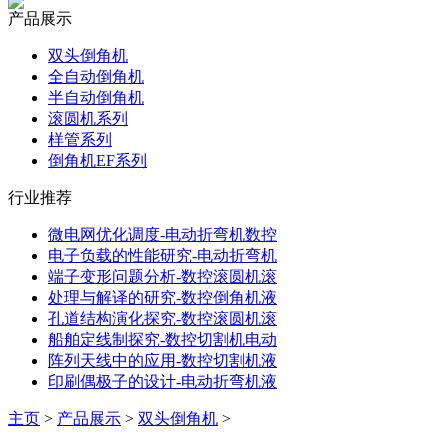
产品展示
双头倒角机
全自动倒角机
半自动倒角机
滚圆机系列
样管系列
倒角机EF系列
行业推荐
微电网优化调度-电动折弯机数控
电子负载的性能研究-电动折弯机
端子变形问题分析-数控滚圆机滚
处理与解译的研究-数控倒角机液
孔道结构演化探究-数控滚圆机滚
船舶定线制探究-数控切割机电动
阵列天线中的应用-数控切割机液
印刷偶极子的设计-电动折弯机液
主页
>
产品展示
>
双头倒角机
>