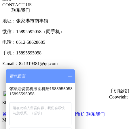
CONTACT US
联系我们
地址：张家港市南丰镇
微信：15895595058（同手机）
电话：0512-58628685
手机：15895595058
E-mail：821319381@qq.com
版权申明：新闻，图片，行业知识或部分内容来自网络，版权归
请您留言
即删除，谢谢！
张家港切管机滚圆机陆1588955058
手机轻松
15895595058
Copyri
SITE MAP
网站导航
首页
产品展示
新闻动态
售后服务
倒角机
联系我们
MESSAGE
在线留言