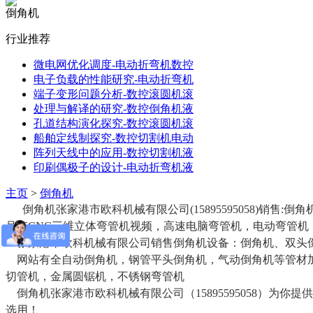
倒角机
行业推荐
微电网优化调度-电动折弯机数控
电子负载的性能研究-电动折弯机
端子变形问题分析-数控滚圆机滚
处理与解译的研究-数控倒角机液
孔道结构演化探究-数控滚圆机滚
船舶定线制探究-数控切割机电动
阵列天线中的应用-数控切割机液
印刷偶极子的设计-电动折弯机液
主页
>
倒角机
倒角机张家港市欧科机械有限公司(15895595058)销
号有CNC三维立体弯管机视频，高速电脑弯管机，电动弯管
张家港市欧科机械有限公司销售倒角机设备：倒角机、双头倒角机
网站有全自动倒角机，钢管平头倒角机，气动倒角机等管材加
切管机，金属圆锯机，不锈钢弯管机
倒角机张家港市欧科机械有限公司（15895595058）为
选用！