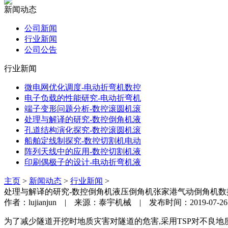
新闻动态
公司新闻
行业新闻
公司公告
行业新闻
微电网优化调度-电动折弯机数控
电子负载的性能研究-电动折弯机
端子变形问题分析-数控滚圆机滚
处理与解译的研究-数控倒角机液
孔道结构演化探究-数控滚圆机滚
船舶定线制探究-数控切割机电动
阵列天线中的应用-数控切割机液
印刷偶极子的设计-电动折弯机液
主页
>
新闻动态
>
行业新闻
>
处理与解译的研究-数控倒角机液压倒角机张家港气动倒角机数
作者：lujianjun | 来源：泰宇机械 | 发布时间：2019-07-26
为了减少隧道开挖时地质灾害对隧道的危害,采用TSP对不良地