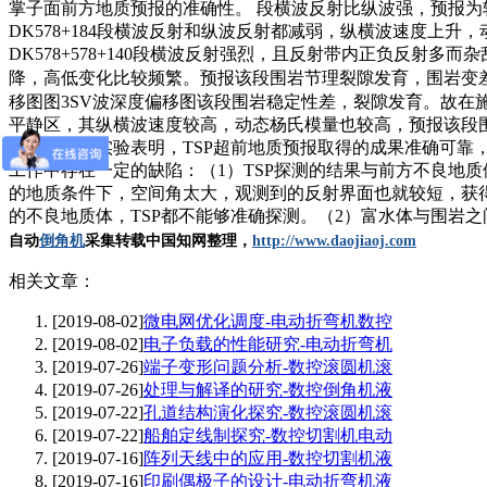
掌子面前方地质预报的准确性。 段横波反射比纵波强，预报为软
DK578+184段横波反射和纵波反射都减弱，纵横波速度上升
DK578+578+140段横波反射强烈，且反射带内正负反射多而
降，高低变化比较频繁。预报该段围岩节理裂隙发育，围岩变
移图图3SV波深度偏移图该段围岩稳定性差，裂隙发育。故在施工
平静区，其纵横波速度较高，动态杨氏模量也较高，预报该段
经过大量的实验表明，TSP超前地质预报取得的成果准确可靠
工作中存在一定的缺陷：（1）TSP探测的结果与前方不良地
的地质条件下，空间角太大，观测到的反射界面也就较短，获
的不良地质体，TSP都不能够准确探测。（2）富水体与围岩
自动
倒角机
采集
转载
中国知网整理
，
http://www.daojiaoj.com
相关文章：
[2019-08-02]
微电网优化调度-电动折弯机数控
[2019-08-02]
电子负载的性能研究-电动折弯机
[2019-07-26]
端子变形问题分析-数控滚圆机滚
[2019-07-26]
处理与解译的研究-数控倒角机液
[2019-07-22]
孔道结构演化探究-数控滚圆机滚
[2019-07-22]
船舶定线制探究-数控切割机电动
[2019-07-16]
阵列天线中的应用-数控切割机液
[2019-07-16]
印刷偶极子的设计-电动折弯机液