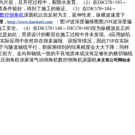
，且开挖过程中，裂隙水发育。（2）在DK578+193～
件较好，得到了施工的验证。（3）在DK578+184～
数控倒角机
滚圆机以负反射为主，延伸性差，纵横波速度下
：图1P波深度偏移图图2SH波深度偏
理
，
http://www.daojiaoj.com
（4）在DK578+140～DK578+085段为纵横波反正的
也是如此，而原设计的断层在施工过程中并未发现。4应用缺陷
实际应用中依然存在很多漏报、误报等情况，因此TSP在实际
近于与隧道轴线平行，那探测得到的结果精度会大大下降；同样
正前方、走向和轴线一致的不良地质体或没有足够长的横切轴线
液压倒角机张家港气动倒角机数控倒角机滚圆机
本文有
公司网站
全