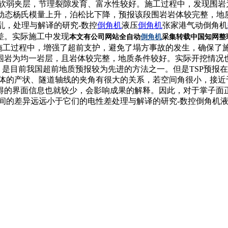
弱夹层，节理裂隙发育、富水性较好。施工过程中，发现围岩为片岩
，动态杨氏模量上升，泊松比下降，预报该段围岩岩体较完整，地质条
杂乱，处理与解译的研究-数控
倒角机
液压
倒角机
张家港气动倒角机
差。实际施工中发现
本文有
公司网站
全自动
倒角机
采集
转载
中国知网整
过程中，增强了超前支护，避免了塌方事故的发生，确保了施工安全。
围岩为均一岩层，且岩体较完整，地质条件较好。实际开挖情况
，是目前我国超前地质预报较为先进的方法之一。但是TSP预报在
质体的产状、隧道轴线的夹角有很大的关系，若空间角很小，接
得的界面信息也就较少，会影响成果的解释。因此，对于掌子面
之间的差异远远小于它们的电性差处理与解译的研究-数控倒角机