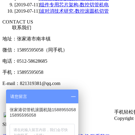
[2019-07-11]
组件专用芯片架构-数控切管机电
[2019-07-11]
波对消技术研究-数控滚圆机切管
CONTACT US
联系我们
地址：张家港市南丰镇
微信：15895595058（同手机）
电话：0512-58628685
手机：15895595058
E-mail：821319381@qq.com
版权申明：新闻，图片，行业知识或部分内容来自网络，版权归
请您留言
即删除，谢谢！
张家港切管机滚圆机陆1588955058
手机轻松
15895595058
Copyri
SITE MAP
网站导航