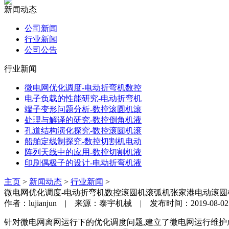
新闻动态
公司新闻
行业新闻
公司公告
行业新闻
微电网优化调度-电动折弯机数控
电子负载的性能研究-电动折弯机
端子变形问题分析-数控滚圆机滚
处理与解译的研究-数控倒角机液
孔道结构演化探究-数控滚圆机滚
船舶定线制探究-数控切割机电动
阵列天线中的应用-数控切割机液
印刷偶极子的设计-电动折弯机液
主页
>
新闻动态
>
行业新闻
>
微电网优化调度-电动折弯机数控滚圆机滚弧机张家港电动滚圆
作者：lujianjun | 来源：泰宇机械 | 发布时间：2019-08-02
针对微电网离网运行下的优化调度问题,建立了微电网运行维护