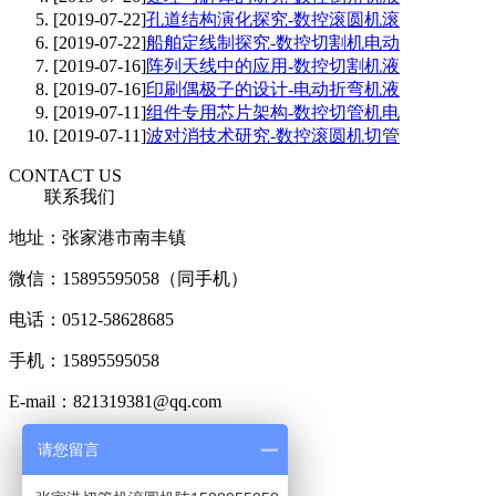
[2019-07-22]
孔道结构演化探究-数控滚圆机滚
[2019-07-22]
船舶定线制探究-数控切割机电动
[2019-07-16]
阵列天线中的应用-数控切割机液
[2019-07-16]
印刷偶极子的设计-电动折弯机液
[2019-07-11]
组件专用芯片架构-数控切管机电
[2019-07-11]
波对消技术研究-数控滚圆机切管
CONTACT US
联系我们
地址：张家港市南丰镇
微信：15895595058（同手机）
电话：0512-58628685
手机：15895595058
E-mail：821319381@qq.com
版权申明：新闻，图片，行业知识或部分内容来自网络，版权归
请您留言
即删除，谢谢！