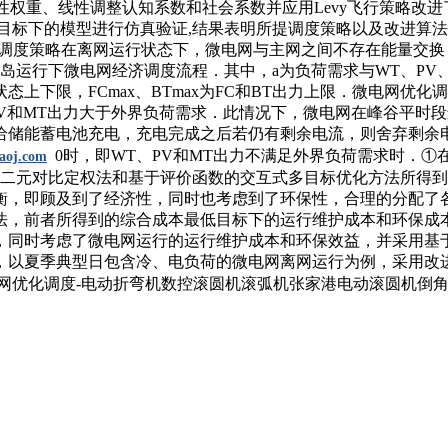
进惯性权重、线性调整认知系数和社会系数并应用Levy飞行策略
目标下的模型进行仿真验证,结果表明所提调度策略以及改进算法
网调度策略在离网运行状态下，微电网与主网之间不存在能量交
岛运行下微电网经济调度流程．其中，a为负荷需求与WT、PV、
及其荷电状态上下限，FCmax、BTmax为FC和BT出力上限．微电
T、PV和MT出力大于外界负荷需求．此情况下，微电网在峰谷平
储能蓄电池充电，充电完成之后若仍有剩余电流，则舍弃剩余电量
0时，即WT、PV和MT出力不满足外界负荷需求时．①
iaoj.com
8125表3为采用二元对比定权法和基于评价函数的交互式多目标优化
衡，即顾及到了经济性，同时也考虑到了环保性，合理的分配了
法，前者所得到的综合成本最低目标下的运行维护成本和环保成
，同时考虑了微电网运行的运行维护成本和环保效益，并采用基
，以夏季典型日包含冷、电负荷的微电网离网运行为例，采用改
电网优化调度-电动折弯机数控滚圆机滚弧机张家港电动滚圆机倒