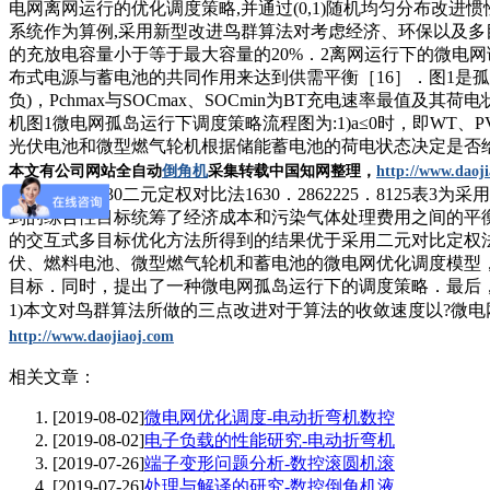
电网离网运行的优化调度策略,并通过(0,1)随机均匀分布改
系统作为算例,采用新型改进鸟群算法对考虑经济、环保以及多
的充放电容量小于等于最大容量的20%．2离网运行下的微电
布式电源与蓄电池的共同作用来达到供需平衡［16］．图1是孤
负)，Pchmax与SOCmax、SOCmin为BT充电速率最值
机图1微电网孤岛运行下调度策略流程图为:1)a≤0时，即W
光伏电池和微型燃气轮机根据储能蓄电池的荷电状态决定是否给
本文有
公司网站
全自动
倒角机
采集
转载
中国知网整理
，
http://www.daoj
2862225．7130二元定权对比法1630．2862225．
到的综合性目标统筹了经济成本和污染气体处理费用之间的平
的交互式多目标优化方法所得到的结果优于采用二元对比定权
伏、燃料电池、微型燃气轮机和蓄电池的微电网优化调度模型
目标．同时，提出了一种微电网孤岛运行下的调度策略．最后
1)本文对鸟群算法所做的三点改进对于算法的收敛速度以?微
http://www.daojiaoj.com
相关文章：
[2019-08-02]
微电网优化调度-电动折弯机数控
[2019-08-02]
电子负载的性能研究-电动折弯机
[2019-07-26]
端子变形问题分析-数控滚圆机滚
[2019-07-26]
处理与解译的研究-数控倒角机液