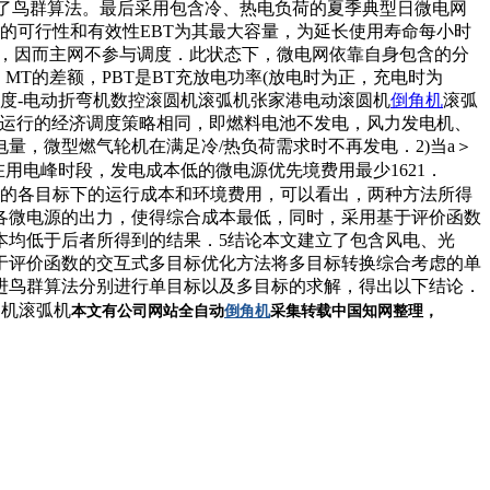
改进了鸟群算法。最后采用包含冷、热电负荷的夏季典型日微电网
的可行性和有效性EBT为其最大容量，为延长使用寿命每小时
换，因而主网不参与调度．此状态下，微电网依靠自身包含的分
MT的差额，PBT是BT充放电功率(放电时为正，充电时为
网优化调度-电动折弯机数控滚圆机滚弧机张家港电动滚圆机
倒角机
滚弧
时段运行的经济调度策略相同，即燃料电池不发电，风力发电机、
，微型燃气轮机在满足冷/热负荷需求时不再发电．2)当a＞
在用电峰时段，发电成本低的微电源优先境费用最少1621．
方法所得到的各目标下的运行成本和环境费用，可以看出，两种方法所得
各微电源的出力，使得综合成本最低，同时，采用基于评价函数
本均低于后者所得到的结果．5结论本文建立了包含风电、光
于评价函数的交互式多目标优化方法将多目标转换综合考虑的单
进鸟群算法分别进行单目标以及多目标的求解，得出以下结论．
角机滚弧机
本文有
公司网站
全自动
倒角机
采集
转载
中国知网整理
，