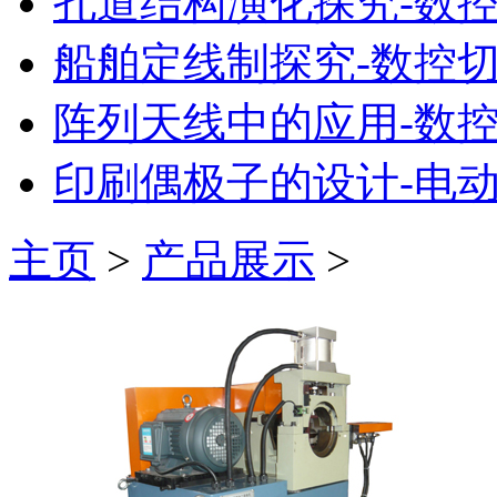
孔道结构演化探究-数
船舶定线制探究-数控
阵列天线中的应用-数
印刷偶极子的设计-电
主页
>
产品展示
>