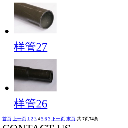
样管27
样管26
首页
上一页
1
2
3
4
5
6
7
下一页
末页
共
7
页
74
条