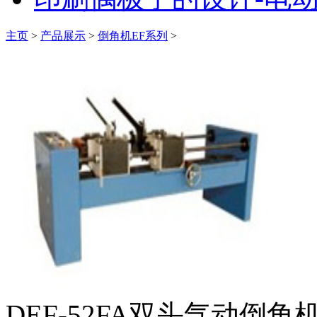
主页
>
产品展示
>
倒角机EF系列
>
DEF-52FA双头气动倒角