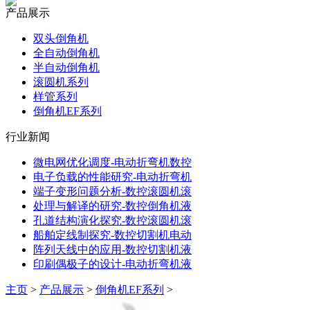
产品展示
双头倒角机
全自动倒角机
半自动倒角机
滚圆机系列
样管系列
倒角机EF系列
行业新闻
微电网优化调度-电动折弯机数控
电子负载的性能研究-电动折弯机
端子变形问题分析-数控滚圆机滚
处理与解译的研究-数控倒角机液
孔道结构演化探究-数控滚圆机滚
船舶定线制探究-数控切割机电动
阵列天线中的应用-数控切割机液
印刷偶极子的设计-电动折弯机液
主页
>
产品展示
>
倒角机EF系列
>