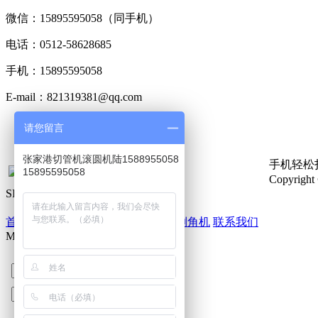
微信：15895595058（同手机）
电话：0512-58628685
手机：15895595058
E-mail：821319381@qq.com
版权申明：新闻，图片，行业知识或部分内容来自网络，版权归
请您留言
即删除，谢谢！
张家港切管机滚圆机陆1588955058
手机轻松
15895595058
Copyri
SITE MAP
网站导航
首页
产品展示
新闻动态
售后服务
倒角机
联系我们
MESSAGE
在线留言