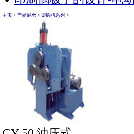
主页
>
产品展示
>
滚圆机系列
>
GY-50 油压式